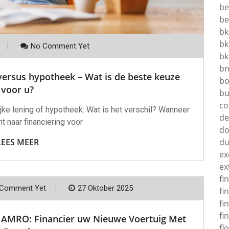
be
be
bk
bk
No Comment Yet
bk
b
 versus hypotheek – Wat is de beste keuze
bo
voor u?
bu
co
jke lening of hypotheek: Wat is het verschil? Wanneer
d
t naar financiering voor
do
LEES MEER
d
ex
ex
fi
Comment Yet
27 Oktober 2025
fi
fi
fi
N AMRO: Financier uw Nieuwe Voertuig Met
fl