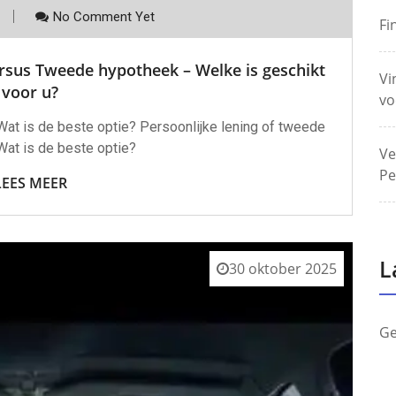
No Comment Yet
Fi
versus Tweede hypotheek – Welke is geschikt
Vi
voor u?
vo
Wat is de beste optie? Persoonlijke lening of tweede
Wat is de beste optie?
Ve
Pe
LEES MEER
L
30 oktober 2025
Ge