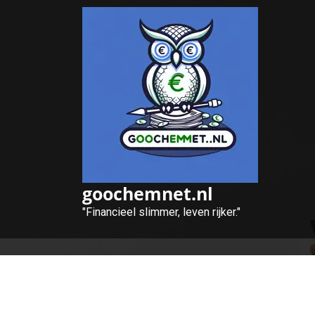
Naar
de
inhoud
gaan
goochemnet.nl
"Financieel slimmer, leven rijker."