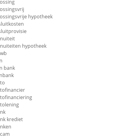
lossing
lossingsvrij
lossingsvrije hypotheek
sluitkosten
sluitprovisie
nuiteit
nuiteiten hypotheek
nwb
n
n bank
nbank
to
tofinancier
tofinanciering
tolening
nk
nk krediet
nken
ecam