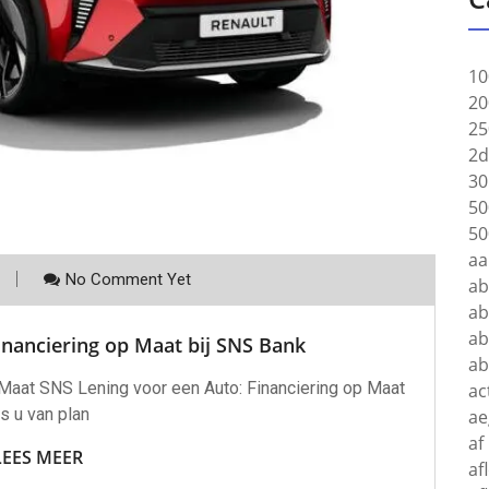
10
20
25
2d
30
50
50
aa
No Comment Yet
a
ab
ab
inanciering op Maat bij SNS Bank
a
 Maat SNS Lening voor een Auto: Financiering op Maat
ac
s u van plan
ae
af
LEES MEER
af