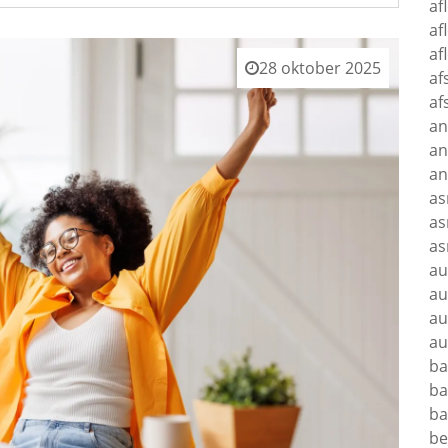
af
af
af
28 oktober 2025
af
af
an
an
a
as
as
as
au
au
au
au
ba
ba
ba
b