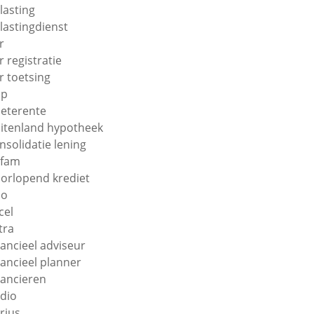
lasting
lastingdienst
r
r registratie
r toetsing
np
eterente
itenland hypotheek
nsolidatie lening
efam
orlopend krediet
uo
cel
tra
nancieel adviseur
nancieel planner
nancieren
ndio
orius