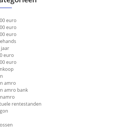
00 euro
00 euro
00 euro
ehands
 jaar
0 euro
00 euro
nkoop
bn
n amro
n amro bank
bnamro
tuele rentestanden
gon
lossen