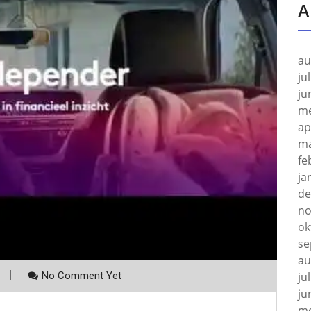
A
au
ju
ju
me
ap
ma
fe
ja
de
no
ok
se
au
No Comment Yet
ju
ju
me