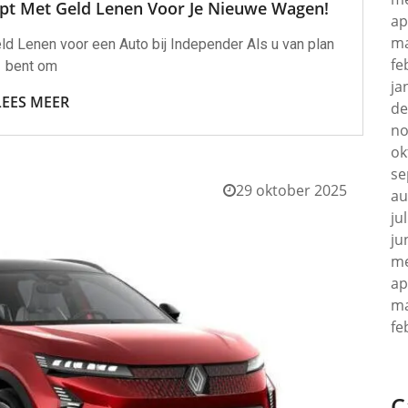
lpt Met Geld Lenen Voor Je Nieuwe Wagen!
ap
ma
d Lenen voor een Auto bij Independer Als u van plan
fe
bent om
ja
LEES MEER
de
no
ok
se
29 oktober 2025
au
ju
ju
me
ap
ma
fe
C