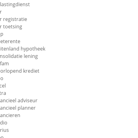
lastingdienst
r
r registratie
r toetsing
np
eterente
itenland hypotheek
nsolidatie lening
efam
orlopend krediet
uo
cel
tra
nancieel adviseur
nancieel planner
nancieren
ndio
orius
eo