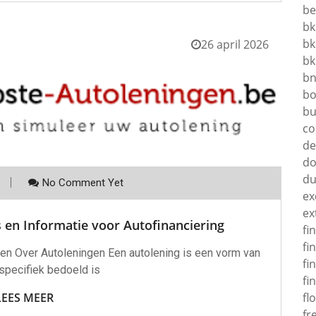
be
bk
bk
26 april 2026
bk
b
bo
bu
co
d
do
d
No Comment Yet
ex
ex
s en Informatie voor Autofinanciering
fi
fi
ten Over Autoleningen Een autolening is een vorm van
fi
 specifiek bedoeld is
fi
LEES MEER
fl
fr