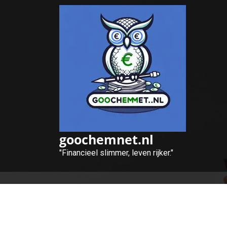
Naar
de
inhoud
gaan
goochemnet.nl
"Financieel slimmer, leven rijker."