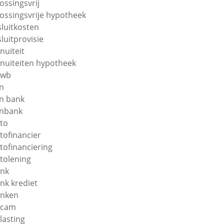
lossingsvrij
lossingsvrije hypotheek
sluitkosten
sluitprovisie
nuiteit
nuiteiten hypotheek
nwb
n
n bank
nbank
to
tofinancier
tofinanciering
tolening
nk
nk krediet
nken
ecam
lasting