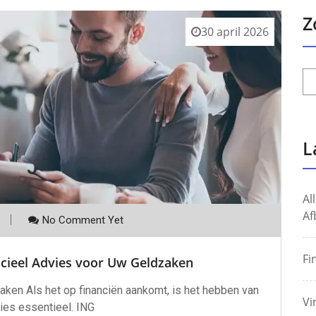
Z
30 april 2026
L
Al
Af
No Comment Yet
Fi
ncieel Advies voor Uw Geldzaken
aken Als het op financiën aankomt, is het hebben van
Vi
ies essentieel. ING