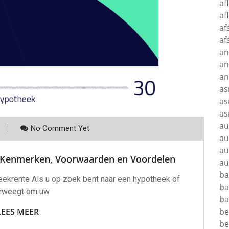
af
af
af
af
an
an
a
as
as
as
au
No Comment Yet
au
au
: Kenmerken, Voorwaarden en Voordelen
au
ba
ekrente Als u op zoek bent naar een hypotheek of
ba
rweegt om uw
ba
LEES MEER
b
be