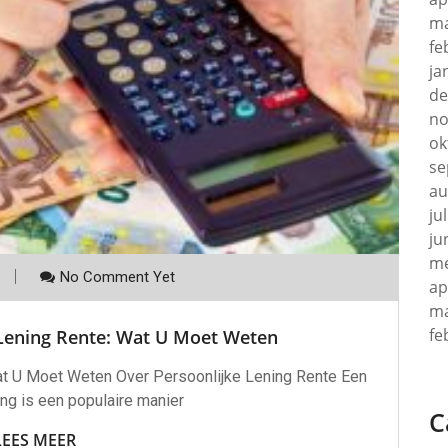
ma
fe
ja
de
no
ok
se
au
ju
ju
me
No Comment Yet
ap
ma
fe
 Lening Rente: Wat U Moet Weten
Wat U Moet Weten Over Persoonlijke Lening Rente Een
ing is een populaire manier
C
LEES MEER