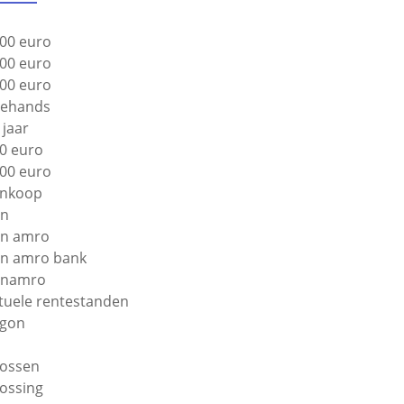
00 euro
00 euro
00 euro
ehands
 jaar
0 euro
00 euro
nkoop
bn
n amro
n amro bank
bnamro
tuele rentestanden
gon
lossen
lossing