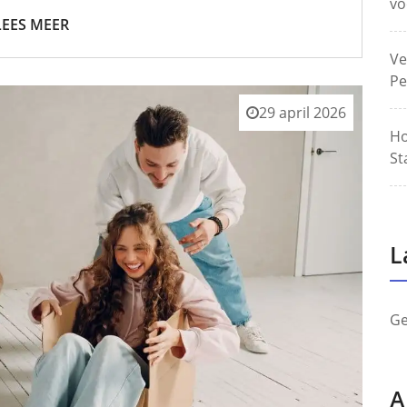
vo
LEES MEER
Ve
Pe
29 april 2026
Ho
St
L
Ge
A