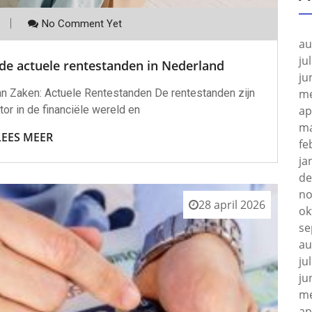
No Comment Yet
au
ju
de actuele rentestanden in Nederland
ju
me
n Zaken: Actuele Rentestanden De rentestanden zijn
ap
tor in de financiële wereld en
ma
LEES MEER
fe
ja
de
no
28 april 2026
ok
se
au
ju
ju
me
ap