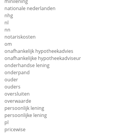
minilening
nationale nederlanden
nhg
nl
nn
notariskosten
om
onafhankelijk hypotheekadvies
onafhankelijke hypotheekadviseur
onderhandse lening
onderpand
ouder
ouders
oversluiten
overwaarde
persoonlijk lening
persoonlijke lening
pl
pricewise