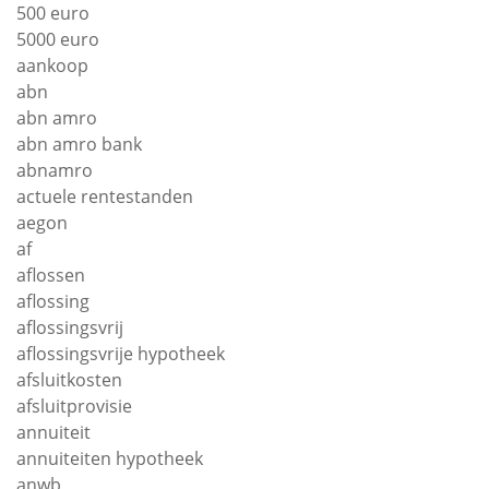
500 euro
5000 euro
aankoop
abn
abn amro
abn amro bank
abnamro
actuele rentestanden
aegon
af
aflossen
aflossing
aflossingsvrij
aflossingsvrije hypotheek
afsluitkosten
afsluitprovisie
annuiteit
annuiteiten hypotheek
anwb