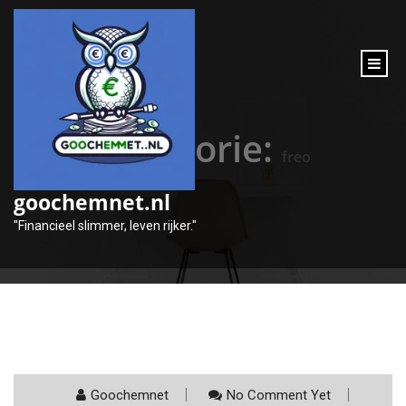
inhoud
gaan
Categorie:
freo
goochemnet.nl
"Financieel slimmer, leven rijker."
Goochemnet
No Comment Yet