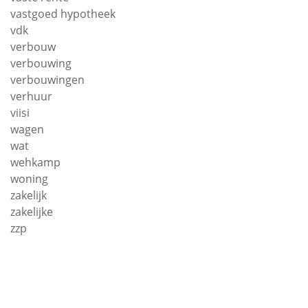
vastgoed hypotheek
vdk
verbouw
verbouwing
verbouwingen
verhuur
viisi
wagen
wat
wehkamp
woning
zakelijk
zakelijke
zzp