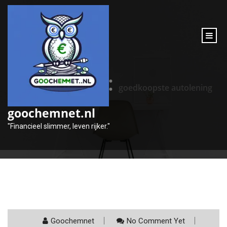
inhoud
gaan
Categorie:
goedkoopste autolening
goochemnet.nl
"Financieel slimmer, leven rijker."
Goochemnet
No Comment Yet