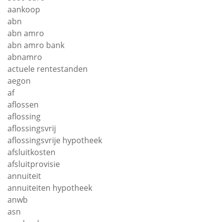
aankoop
abn
abn amro
abn amro bank
abnamro
actuele rentestanden
aegon
af
aflossen
aflossing
aflossingsvrij
aflossingsvrije hypotheek
afsluitkosten
afsluitprovisie
annuiteit
annuiteiten hypotheek
anwb
asn