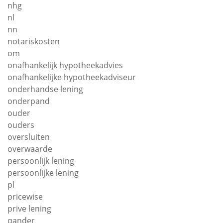
nhg
nl
nn
notariskosten
om
onafhankelijk hypotheekadvies
onafhankelijke hypotheekadviseur
onderhandse lening
onderpand
ouder
ouders
oversluiten
overwaarde
persoonlijk lening
persoonlijke lening
pl
pricewise
prive lening
qander