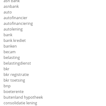
asn bank
asnbank
auto
autofinancier
autofinanciering
autolening
bank
bank krediet
banken
becam
belasting
belastingdienst
bkr
bkr registratie
bkr toetsing
bnp
boeterente
buitenland hypotheek
consolidatie lening