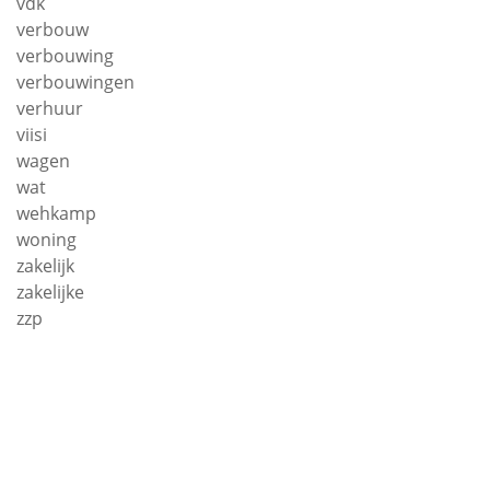
vdk
verbouw
verbouwing
verbouwingen
verhuur
viisi
wagen
wat
wehkamp
woning
zakelijk
zakelijke
zzp