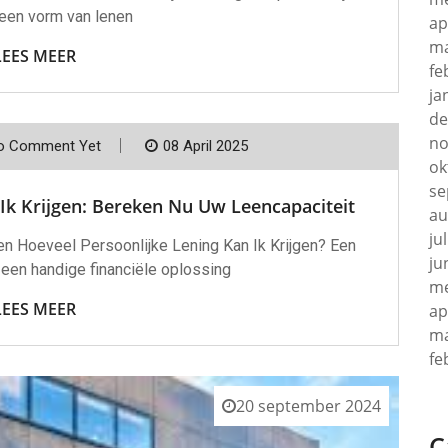
 een vorm van lenen
ap
ma
LEES MEER
fe
ja
de
no
o Comment Yet
08 April 2025
ok
se
Ik Krijgen: Bereken Nu Uw Leencapaciteit
au
ju
en Hoeveel Persoonlijke Lening Kan Ik Krijgen? Een
ju
 een handige financiële oplossing
me
LEES MEER
ap
ma
fe
20 september 2024
C