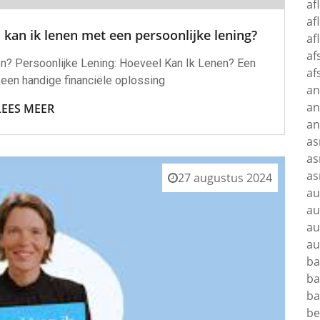
af
af
 kan ik lenen met een persoonlijke lening?
af
af
en? Persoonlijke Lening: Hoeveel Kan Ik Lenen? Een
af
 een handige financiële oplossing
an
an
LEES MEER
a
as
as
as
27 augustus 2024
au
au
au
au
ba
ba
ba
b