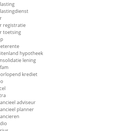
lasting
lastingdienst
r
r registratie
r toetsing
np
eterente
itenland hypotheek
nsolidatie lening
efam
orlopend krediet
uo
cel
tra
nancieel adviseur
nancieel planner
nancieren
ndio
orius