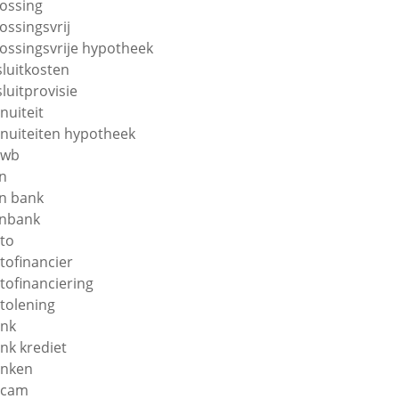
lossing
lossingsvrij
lossingsvrije hypotheek
sluitkosten
sluitprovisie
nuiteit
nuiteiten hypotheek
nwb
n
n bank
nbank
to
tofinancier
tofinanciering
tolening
nk
nk krediet
nken
ecam