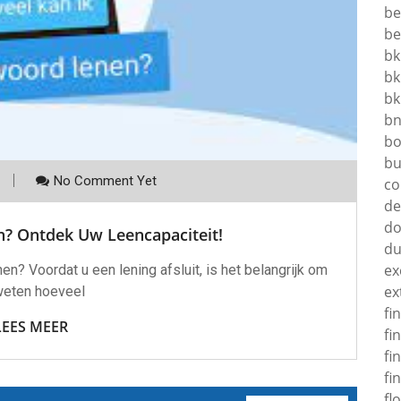
be
be
bk
bk
bk
b
bo
bu
No Comment Yet
co
d
do
n? Ontdek Uw Leencapaciteit!
d
ex
? Voordat u een lening afsluit, is het belangrijk om
ex
weten hoeveel
fi
LEES MEER
fi
fi
fi
fl