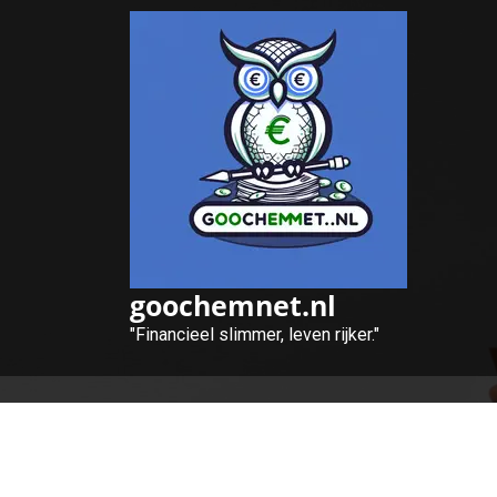
Naar
de
inhoud
gaan
goochemnet.nl
"Financieel slimmer, leven rijker."