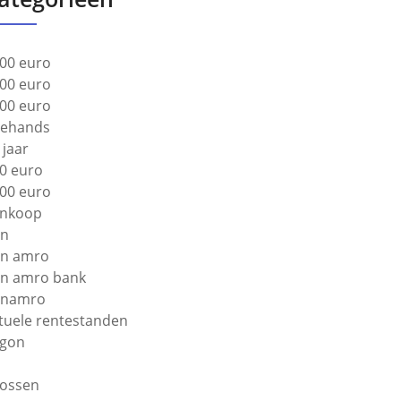
00 euro
00 euro
00 euro
ehands
 jaar
0 euro
00 euro
nkoop
bn
n amro
n amro bank
bnamro
tuele rentestanden
gon
lossen