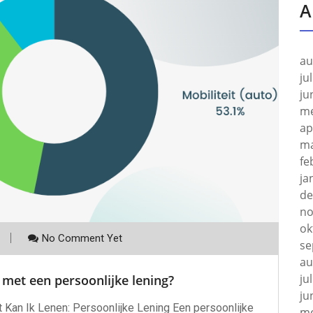
A
au
ju
ju
me
ap
ma
fe
ja
de
no
ok
No Comment Yet
se
au
ju
 met een persoonlijke lening?
ju
 Kan Ik Lenen: Persoonlijke Lening Een persoonlijke
me