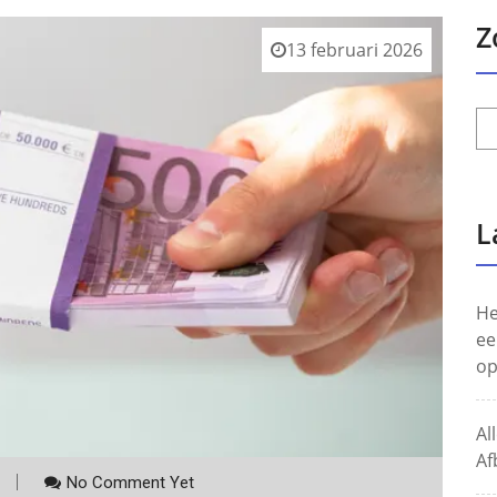
Z
13 februari 2026
L
He
ee
op
Al
Af
No Comment Yet