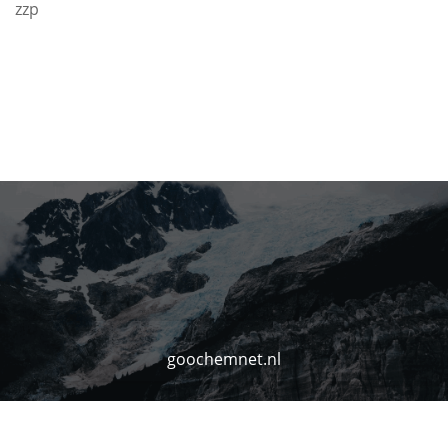
zzp
goochemnet.nl