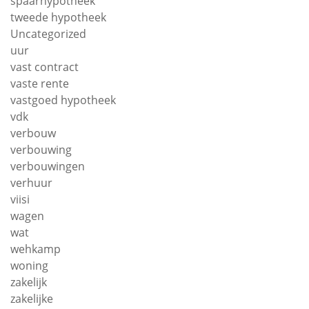
spaarhypotheek
tweede hypotheek
Uncategorized
uur
vast contract
vaste rente
vastgoed hypotheek
vdk
verbouw
verbouwing
verbouwingen
verhuur
viisi
wagen
wat
wehkamp
woning
zakelijk
zakelijke