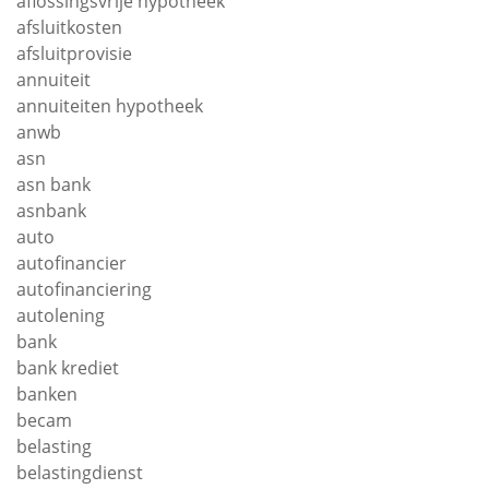
aflossingsvrije hypotheek
afsluitkosten
afsluitprovisie
annuiteit
annuiteiten hypotheek
anwb
asn
asn bank
asnbank
auto
autofinancier
autofinanciering
autolening
bank
bank krediet
banken
becam
belasting
belastingdienst