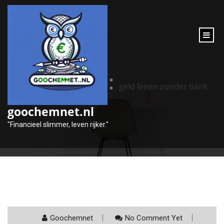
inhoud
gaan
Categorie:
geld lenen zonder bank
goochemnet.nl
"Financieel slimmer, leven rijker."
Goochemnet
No Comment Yet