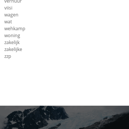
verhuur
viisi
wagen
wat
wehkamp
woning
zakelijk
zakelijke
zzp