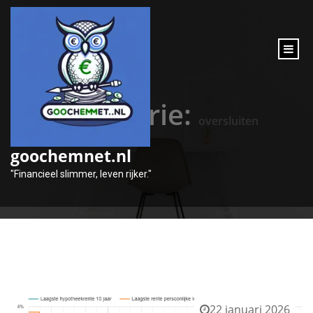
inhoud
gaan
Categorie:
oversluiten
goochemnet.nl
"Financieel slimmer, leven rijker."
22 januari 2026