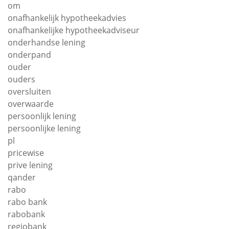
om
onafhankelijk hypotheekadvies
onafhankelijke hypotheekadviseur
onderhandse lening
onderpand
ouder
ouders
oversluiten
overwaarde
persoonlijk lening
persoonlijke lening
pl
pricewise
prive lening
qander
rabo
rabo bank
rabobank
regiobank