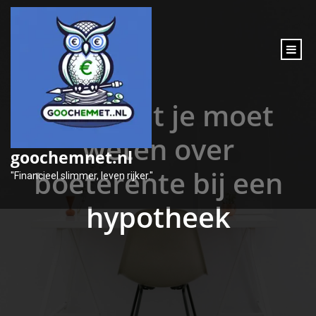
inhoud
gaan
Alles wat je moet
weten over
goochemnet.nl
boeterente bij een
"Financieel slimmer, leven rijker."
hypotheek