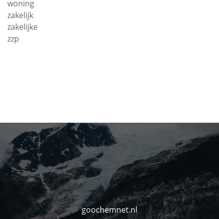
woning
zakelijk
zakelijke
zzp
goochemnet.nl