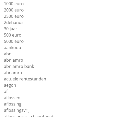
1000 euro
2000 euro
2500 euro
2dehands
30 jaar
500 euro
5000 euro
aankoop
abn
abn amro
abn amro bank
abnamro
actuele rentestanden
aegon
af
aflossen
aflossing
aflossingsvrij
aflossingsvrije hypotheek