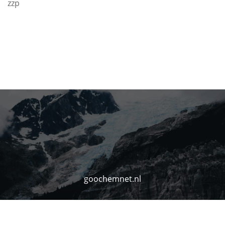
zzp
goochemnet.nl