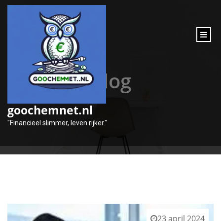
inhoud
gaan
Blog
goochemnet.nl
"Financieel slimmer, leven rijker."
23 april 2024