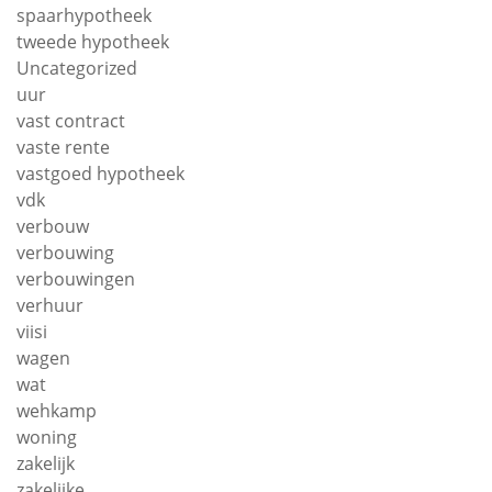
spaarhypotheek
tweede hypotheek
Uncategorized
uur
vast contract
vaste rente
vastgoed hypotheek
vdk
verbouw
verbouwing
verbouwingen
verhuur
viisi
wagen
wat
wehkamp
woning
zakelijk
zakelijke