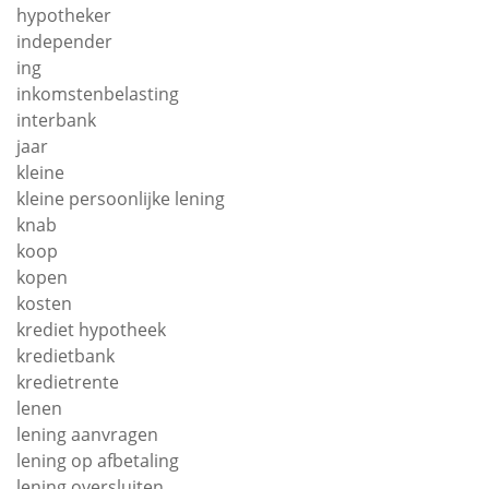
hypotheker
independer
ing
inkomstenbelasting
interbank
jaar
kleine
kleine persoonlijke lening
knab
koop
kopen
kosten
krediet hypotheek
kredietbank
kredietrente
lenen
lening aanvragen
lening op afbetaling
lening oversluiten