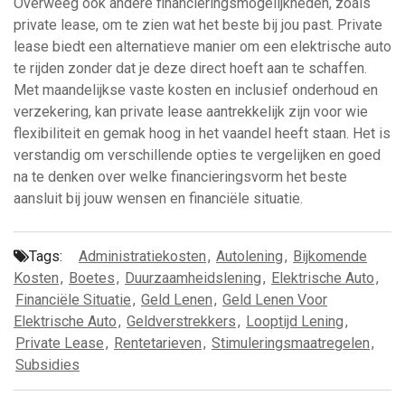
Overweeg ook andere financieringsmogelijkheden, zoals
private lease, om te zien wat het beste bij jou past. Private
lease biedt een alternatieve manier om een elektrische auto
te rijden zonder dat je deze direct hoeft aan te schaffen.
Met maandelijkse vaste kosten en inclusief onderhoud en
verzekering, kan private lease aantrekkelijk zijn voor wie
flexibiliteit en gemak hoog in het vaandel heeft staan. Het is
verstandig om verschillende opties te vergelijken en goed
na te denken over welke financieringsvorm het beste
aansluit bij jouw wensen en financiële situatie.
Tags:
Administratiekosten
,
Autolening
,
Bijkomende
Kosten
,
Boetes
,
Duurzaamheidslening
,
Elektrische Auto
,
Financiële Situatie
,
Geld Lenen
,
Geld Lenen Voor
Elektrische Auto
,
Geldverstrekkers
,
Looptijd Lening
,
Private Lease
,
Rentetarieven
,
Stimuleringsmaatregelen
,
Subsidies