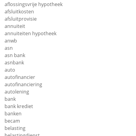
aflossingsvrije hypotheek
afsluitkosten
afsluitprovisie
annuiteit
annuiteiten hypotheek
anwb
asn
asn bank
asnbank
auto
autofinancier
autofinanciering
autolening
bank
bank krediet
banken
becam
belasting
belastingdienst