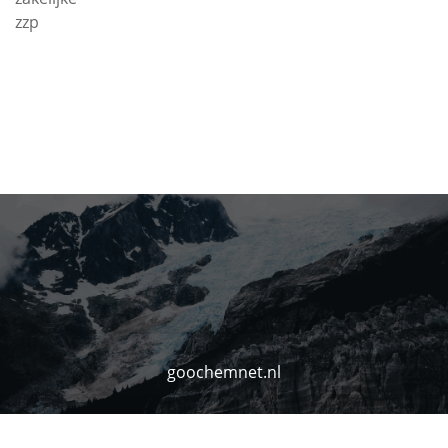
zzp
goochemnet.nl