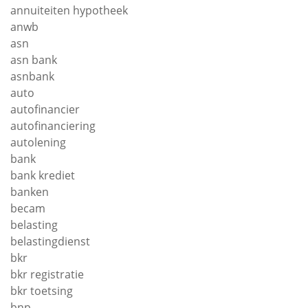
annuiteiten hypotheek
anwb
asn
asn bank
asnbank
auto
autofinancier
autofinanciering
autolening
bank
bank krediet
banken
becam
belasting
belastingdienst
bkr
bkr registratie
bkr toetsing
bnp