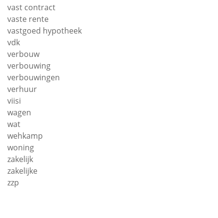
vast contract
vaste rente
vastgoed hypotheek
vdk
verbouw
verbouwing
verbouwingen
verhuur
viisi
wagen
wat
wehkamp
woning
zakelijk
zakelijke
zzp