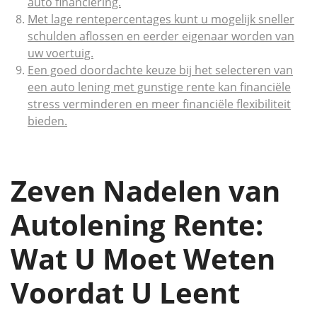
auto financiering.
Met lage rentepercentages kunt u mogelijk sneller
schulden aflossen en eerder eigenaar worden van
uw voertuig.
Een goed doordachte keuze bij het selecteren van
een auto lening met gunstige rente kan financiële
stress verminderen en meer financiële flexibiliteit
bieden.
Zeven Nadelen van
Autolening Rente:
Wat U Moet Weten
Voordat U Leent