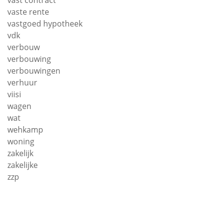
vast contract
vaste rente
vastgoed hypotheek
vdk
verbouw
verbouwing
verbouwingen
verhuur
viisi
wagen
wat
wehkamp
woning
zakelijk
zakelijke
zzp