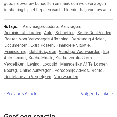
goed na over uw behoeften en maak een weloverwogen
beslissing bij het bepalen van het leenbedrag voor uw auto.
Tags:
Aanvraagprocedure
,
Aanvragen
,
Administratiekosten
,
Auto
,
Behoeften
,
Beste Deal Vinden
,
Boetes Voor Vervroegde Aflossing
,
Deskundig Advies
,
Documenten
,
Extra Kosten
,
Financiële Situatie
,
Financiering
,
Geld Besparen
,
Gunstige Voorwaarden
,
Ing
Auto Lening
,
Kredietcheck
,
Kredietverstrekkers
Vergelijken
,
Lening
,
Looptijd
,
Maandelijks Af Te Lossen
Bedrag
,
Online Aanvragen
,
Persoonlijk Advies
,
Rente
,
Rentetarieven Vergelijken
,
Voorwaarden
Previous Article
Volgend artikel
Geef een reactie