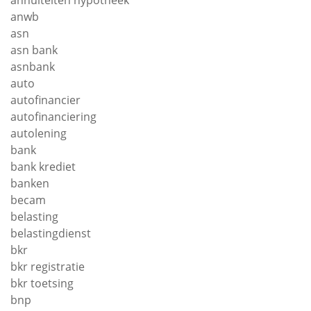
annuiteiten hypotheek
anwb
asn
asn bank
asnbank
auto
autofinancier
autofinanciering
autolening
bank
bank krediet
banken
becam
belasting
belastingdienst
bkr
bkr registratie
bkr toetsing
bnp