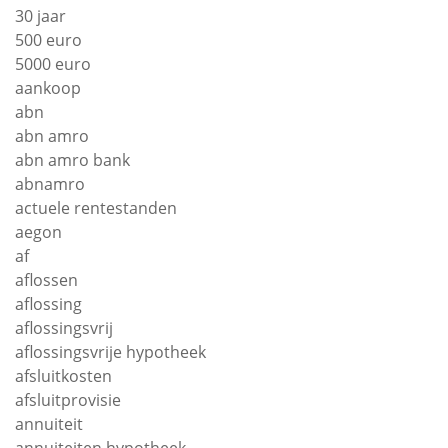
30 jaar
500 euro
5000 euro
aankoop
abn
abn amro
abn amro bank
abnamro
actuele rentestanden
aegon
af
aflossen
aflossing
aflossingsvrij
aflossingsvrije hypotheek
afsluitkosten
afsluitprovisie
annuiteit