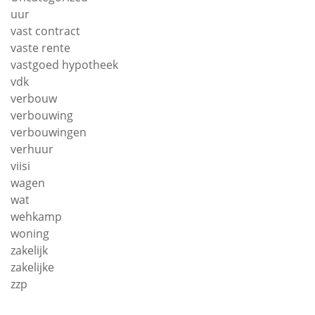
uur
vast contract
vaste rente
vastgoed hypotheek
vdk
verbouw
verbouwing
verbouwingen
verhuur
viisi
wagen
wat
wehkamp
woning
zakelijk
zakelijke
zzp