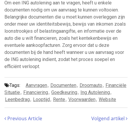
Om een ING autolening aan te vragen, heeft u enkele
documenten nodig om uw aanvraag te kunnen voltooien.
Belangrijke documenten die u moet kunnen overleggen zijn
onder meer uw identiteitsbewijs, bewijs van inkomen zoals
loonstrookjes of belastingaangifte, en informatie over de
auto die u wilt financieren, zoals het kentekenbewijs en
eventuele aankoopfacturen. Zorg ervoor dat u deze
documenten bij de hand heeft wanneer u uw aanvraag voor
de ING autolening indient, zodat het proces soepel en
efficiënt verloopt.
Tags:
Aanvragen
,
Documenten
,
Droomauto
,
Financiële
Situatie
,
Financiering
,
Goedkeuring
,
Ing Autolening
,
Leenbedrag
,
Looptijd
,
Rente
,
Voorwaarden
,
Website
Previous Article
Volgend artikel