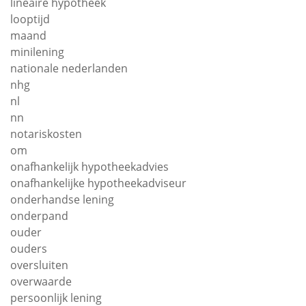
lineaire hypotheek
looptijd
maand
minilening
nationale nederlanden
nhg
nl
nn
notariskosten
om
onafhankelijk hypotheekadvies
onafhankelijke hypotheekadviseur
onderhandse lening
onderpand
ouder
ouders
oversluiten
overwaarde
persoonlijk lening