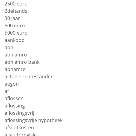
2500 euro
2dehands
30 jaar
500 euro
5000 euro
aankoop
abn
abn amro
abn amro bank
abnamro
actuele rentestanden
aegon
af
aflossen
aflossing
aflossingsvrij
aflossingsvrije hypotheek
afsluitkosten
afsluitprovisie