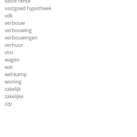
vaste rente
vastgoed hypotheek
vdk
verbouw
verbouwing
verbouwingen
verhuur
viisi
wagen
wat
wehkamp
woning
zakelijk
zakelijke
zzp