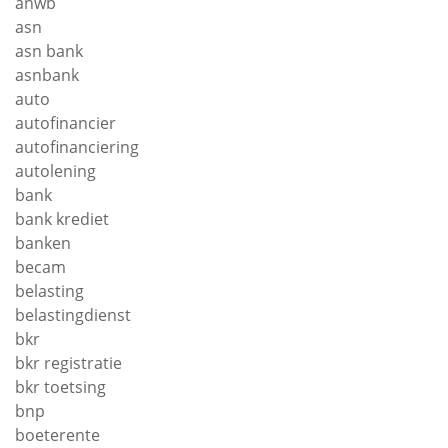
anwb
asn
asn bank
asnbank
auto
autofinancier
autofinanciering
autolening
bank
bank krediet
banken
becam
belasting
belastingdienst
bkr
bkr registratie
bkr toetsing
bnp
boeterente