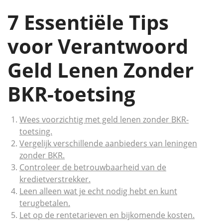
7 Essentiële Tips
voor Verantwoord
Geld Lenen Zonder
BKR-toetsing
Wees voorzichtig met geld lenen zonder BKR-
toetsing.
Vergelijk verschillende aanbieders van leningen
zonder BKR.
Controleer de betrouwbaarheid van de
kredietverstrekker.
Leen alleen wat je echt nodig hebt en kunt
terugbetalen.
Let op de rentetarieven en bijkomende kosten.