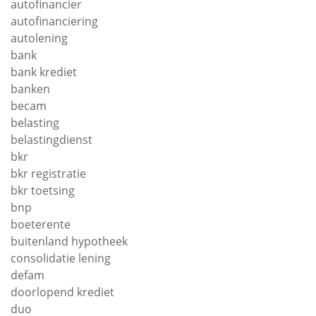
autofinancier
autofinanciering
autolening
bank
bank krediet
banken
becam
belasting
belastingdienst
bkr
bkr registratie
bkr toetsing
bnp
boeterente
buitenland hypotheek
consolidatie lening
defam
doorlopend krediet
duo