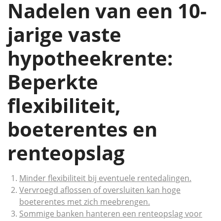
Nadelen van een 10-
jarige vaste
hypotheekrente:
Beperkte
flexibiliteit,
boeterentes en
renteopslag
Minder flexibiliteit bij eventuele rentedalingen.
Vervroegd aflossen of oversluiten kan hoge
boeterentes met zich meebrengen.
Sommige banken hanteren een renteopslag voor