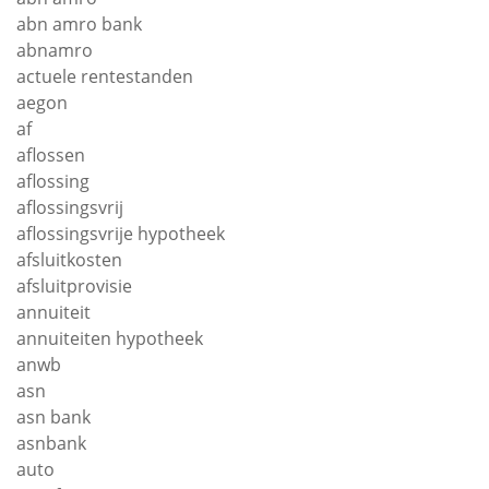
abn amro bank
abnamro
actuele rentestanden
aegon
af
aflossen
aflossing
aflossingsvrij
aflossingsvrije hypotheek
afsluitkosten
afsluitprovisie
annuiteit
annuiteiten hypotheek
anwb
asn
asn bank
asnbank
auto