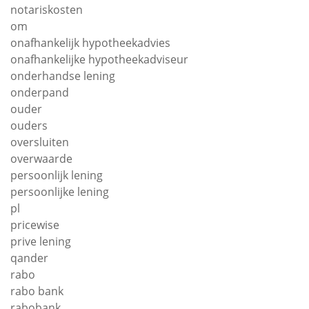
notariskosten
om
onafhankelijk hypotheekadvies
onafhankelijke hypotheekadviseur
onderhandse lening
onderpand
ouder
ouders
oversluiten
overwaarde
persoonlijk lening
persoonlijke lening
pl
pricewise
prive lening
qander
rabo
rabo bank
rabobank