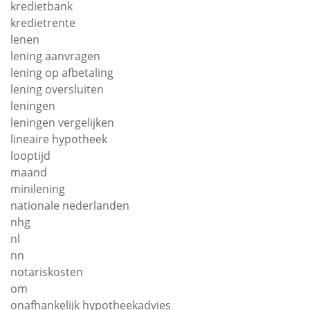
kredietbank
kredietrente
lenen
lening aanvragen
lening op afbetaling
lening oversluiten
leningen
leningen vergelijken
lineaire hypotheek
looptijd
maand
minilening
nationale nederlanden
nhg
nl
nn
notariskosten
om
onafhankelijk hypotheekadvies