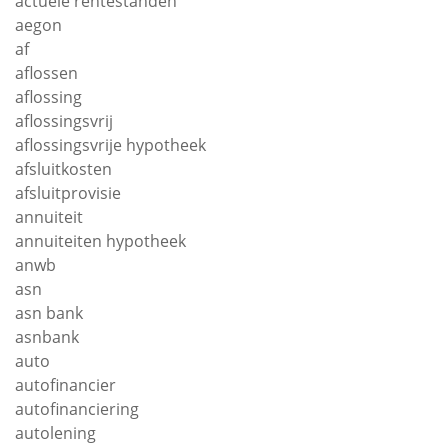
actuele rentestanden
aegon
af
aflossen
aflossing
aflossingsvrij
aflossingsvrije hypotheek
afsluitkosten
afsluitprovisie
annuiteit
annuiteiten hypotheek
anwb
asn
asn bank
asnbank
auto
autofinancier
autofinanciering
autolening