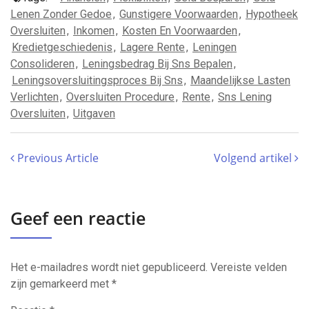
Lenen Zonder Gedoe
,
Gunstigere Voorwaarden
,
Hypotheek
Oversluiten
,
Inkomen
,
Kosten En Voorwaarden
,
Kredietgeschiedenis
,
Lagere Rente
,
Leningen
Consolideren
,
Leningsbedrag Bij Sns Bepalen
,
Leningsoversluitingsproces Bij Sns
,
Maandelijkse Lasten
Verlichten
,
Oversluiten Procedure
,
Rente
,
Sns Lening
Oversluiten
,
Uitgaven
Previous Article
Volgend artikel
Geef een reactie
Het e-mailadres wordt niet gepubliceerd.
Vereiste velden
zijn gemarkeerd met
*