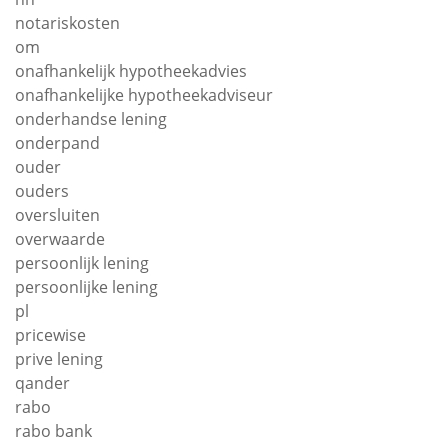
notariskosten
om
onafhankelijk hypotheekadvies
onafhankelijke hypotheekadviseur
onderhandse lening
onderpand
ouder
ouders
oversluiten
overwaarde
persoonlijk lening
persoonlijke lening
pl
pricewise
prive lening
qander
rabo
rabo bank