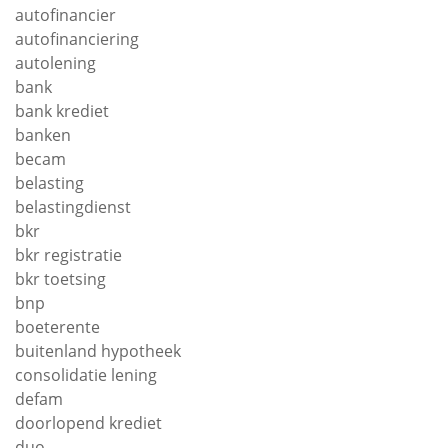
autofinancier
autofinanciering
autolening
bank
bank krediet
banken
becam
belasting
belastingdienst
bkr
bkr registratie
bkr toetsing
bnp
boeterente
buitenland hypotheek
consolidatie lening
defam
doorlopend krediet
duo