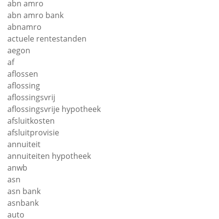
abn amro
abn amro bank
abnamro
actuele rentestanden
aegon
af
aflossen
aflossing
aflossingsvrij
aflossingsvrije hypotheek
afsluitkosten
afsluitprovisie
annuiteit
annuiteiten hypotheek
anwb
asn
asn bank
asnbank
auto