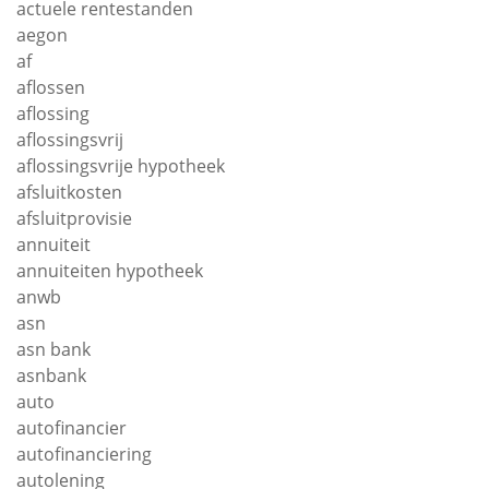
actuele rentestanden
aegon
af
aflossen
aflossing
aflossingsvrij
aflossingsvrije hypotheek
afsluitkosten
afsluitprovisie
annuiteit
annuiteiten hypotheek
anwb
asn
asn bank
asnbank
auto
autofinancier
autofinanciering
autolening