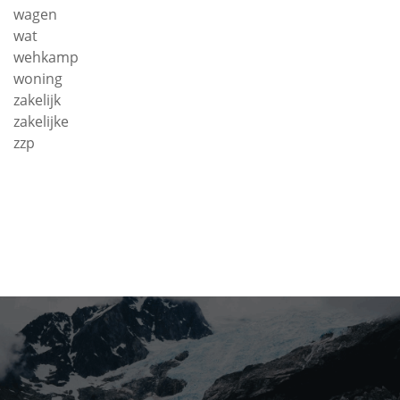
wagen
wat
wehkamp
woning
zakelijk
zakelijke
zzp