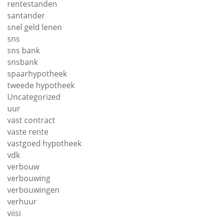
rentestanden
santander
snel geld lenen
sns
sns bank
snsbank
spaarhypotheek
tweede hypotheek
Uncategorized
uur
vast contract
vaste rente
vastgoed hypotheek
vdk
verbouw
verbouwing
verbouwingen
verhuur
viisi