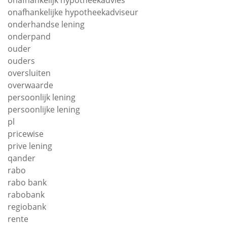
onafhankelijk hypotheekadvies
onafhankelijke hypotheekadviseur
onderhandse lening
onderpand
ouder
ouders
oversluiten
overwaarde
persoonlijk lening
persoonlijke lening
pl
pricewise
prive lening
qander
rabo
rabo bank
rabobank
regiobank
rente