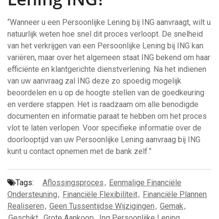
“Wanneer u een Persoonlijke Lening bij ING aanvraagt, wilt u
natuurlijk weten hoe snel dit proces verloopt. De snelheid
van het verkrijgen van een Persoonlijke Lening bij ING kan
variëren, maar over het algemeen staat ING bekend om haar
efficiënte en klantgerichte dienstverlening. Na het indienen
van uw aanvraag zal ING deze zo spoedig mogelijk
beoordelen en u op de hoogte stellen van de goedkeuring
en verdere stappen. Het is raadzaam om alle benodigde
documenten en informatie paraat te hebben om het proces
vlot te laten verlopen. Voor specifieke informatie over de
doorlooptijd van uw Persoonlijke Lening aanvraag bij ING
kunt u contact opnemen met de bank zelf.”
Tags:
Aflossingsproces
,
Eenmalige Financiële
Ondersteuning
,
Financiële Flexibiliteit
,
Financiële Plannen
Realiseren
,
Geen Tussentijdse Wijzigingen
,
Gemak
,
Geschikt
,
Grote Aankoop
,
Ing Persoonlijke Lening
,