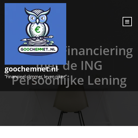
inhoud
gaan
Flexibele Financiering
met de ING
goochemnet.nl
Persoonlijke Lening
"Financieel slimmer, leven rijker."