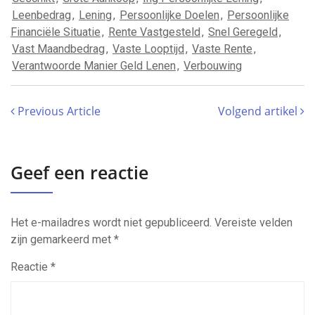
Leenbedrag
,
Lening
,
Persoonlijke Doelen
,
Persoonlijke
Financiële Situatie
,
Rente Vastgesteld
,
Snel Geregeld
,
Vast Maandbedrag
,
Vaste Looptijd
,
Vaste Rente
,
Verantwoorde Manier Geld Lenen
,
Verbouwing
Previous Article
Volgend artikel
Geef een reactie
Het e-mailadres wordt niet gepubliceerd.
Vereiste velden
zijn gemarkeerd met
*
Reactie
*