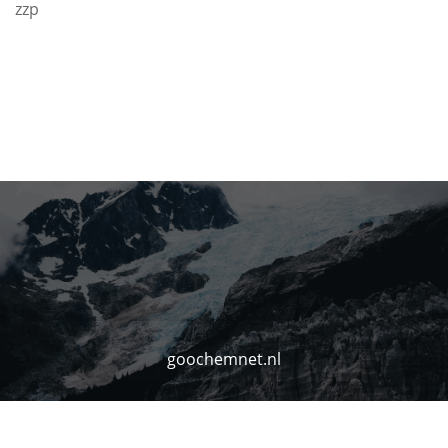
zzp
goochemnet.nl