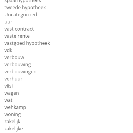
spaarhypotheek
tweede hypotheek
Uncategorized
uur
vast contract
vaste rente
vastgoed hypotheek
vdk
verbouw
verbouwing
verbouwingen
verhuur
viisi
wagen
wat
wehkamp
woning
zakelijk
zakelijke