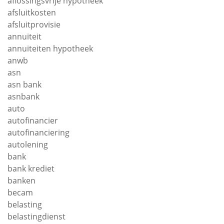
aflossingsvrije hypotheek
afsluitkosten
afsluitprovisie
annuiteit
annuiteiten hypotheek
anwb
asn
asn bank
asnbank
auto
autofinancier
autofinanciering
autolening
bank
bank krediet
banken
becam
belasting
belastingdienst