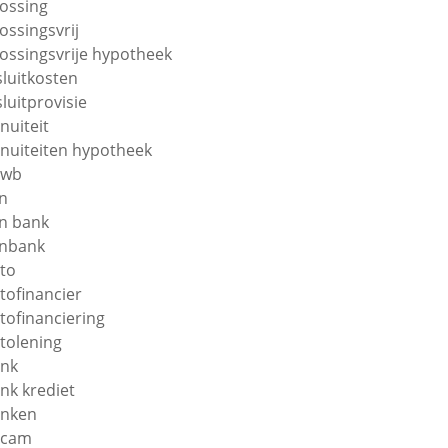
lossing
lossingsvrij
lossingsvrije hypotheek
sluitkosten
sluitprovisie
nuiteit
nuiteiten hypotheek
nwb
n
n bank
nbank
to
tofinancier
tofinanciering
tolening
nk
nk krediet
nken
ecam