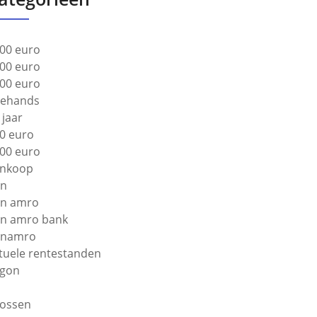
00 euro
00 euro
00 euro
ehands
 jaar
0 euro
00 euro
nkoop
bn
n amro
n amro bank
bnamro
tuele rentestanden
gon
lossen