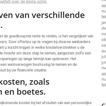
wijfelt over de beste optie.
ap
ma
even van verschillende
fe
.
ja
de
no
et de goedkoopste rente te vinden, is het vergelijken van
ok
kers. Door offertes op te vragen bij diverse aanbieders
se
nt u inzicht krijgen in welke kredietverstrekker u de
au
 de moeite om deze stap te nemen, aangezien zelfs een
ju
besparingen op lange termijn kan opleveren. Het
ju
 om een weloverwogen beslissing te nemen en de
me
uit bij uw financiële situatie.
ap
osten, zoals
ma
fe
n en boetes.
ijkomende kosten bij het afsluiten van een persoonlijke
C