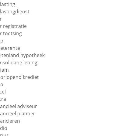
lasting
lastingdienst
r
r registratie
r toetsing
np
eterente
itenland hypotheek
nsolidatie lening
efam
orlopend krediet
uo
cel
tra
nancieel adviseur
nancieel planner
nancieren
ndio
orius