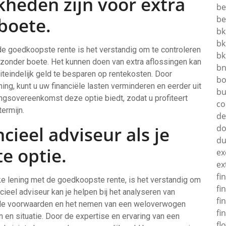
jkheden zijn voor extra
be
boete.
be
bk
bk
 de goedkoopste rente is het verstandig om te controleren
bk
n zonder boete. Het kunnen doen van extra aflossingen kan
b
iteindelijk geld te besparen op rentekosten. Door
bo
ening, kunt u uw financiële lasten verminderen en eerder uit
bu
ngsovereenkomst deze optie biedt, zodat u profiteert
co
termijn.
d
cieel adviseur als je
do
d
te optie.
ex
ex
fi
ijke lening met de goedkoopste rente, is het verstandig om
fi
cieel adviseur kan je helpen bij het analyseren van
fi
an de voorwaarden en het nemen van een weloverwogen
fi
en en situatie. Door de expertise en ervaring van een
fl