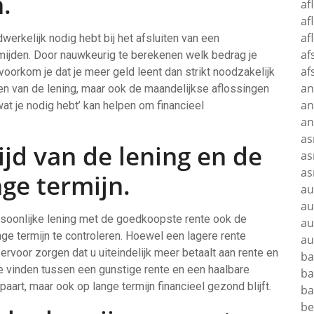
.
af
af
af
werkelijk nodig hebt bij het afsluiten van een
af
rmijden. Door nauwkeurig te berekenen welk bedrag je
af
voorkom je dat je meer geld leent dan strikt noodzakelijk
an
sten van de lening, maar ook de maandelijkse aflossingen
an
wat je nodig hebt’ kan helpen om financieel
a
as
ijd van de lening en de
as
as
nge termijn.
au
au
rsoonlijke lening met de goedkoopste rente ook de
au
nge termijn te controleren. Hoewel een lagere rente
au
d ervoor zorgen dat u uiteindelijk meer betaalt aan rente en
ba
te vinden tussen een gunstige rente en een haalbare
ba
spaart, maar ook op lange termijn financieel gezond blijft.
ba
b