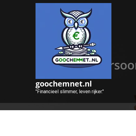
Naar
de
inhoud
gaan
Vind de Persoo
goochemnet.nl
"Financieel slimmer, leven rijker."