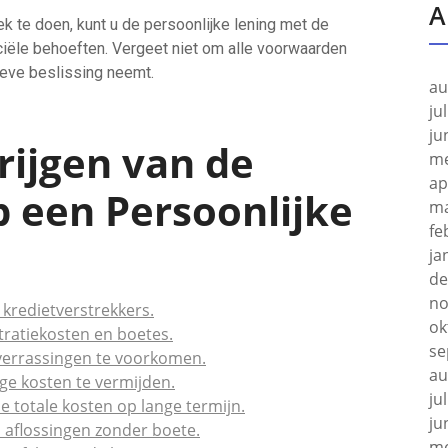
A
 te doen, kunt u de persoonlijke lening met de
ciële behoeften. Vergeet niet om alle voorwaarden
ieve beslissing neemt.
au
ju
ju
Krijgen van de
me
ap
p een Persoonlijke
ma
fe
ja
de
no
 kredietverstrekkers.
ok
tratiekosten en boetes.
se
 verrassingen te voorkomen.
au
ge kosten te vermijden.
ju
e totale kosten op lange termijn.
ju
a aflossingen zonder boete.
me