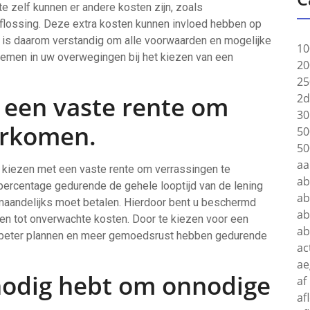
e zelf kunnen er andere kosten zijn, zoals
aflossing. Deze extra kosten kunnen invloed hebben op
et is daarom verstandig om alle voorwaarden en mogelijke
10
nemen in uw overwegingen bij het kiezen van een
20
25
 een vaste rente om
2d
30
orkomen.
50
50
aa
e kiezen met een vaste rente om verrassingen te
a
epercentage gedurende de gehele looptijd van de lening
ab
maandelijks moet betalen. Hierdoor bent u beschermd
ab
den tot onverwachte kosten. Door te kiezen voor een
a
ën beter plannen en meer gemoedsrust hebben gedurende
ac
ae
 nodig hebt om onnodige
af
af