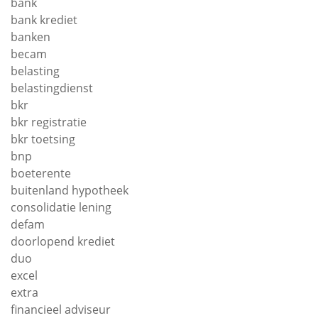
bank
bank krediet
banken
becam
belasting
belastingdienst
bkr
bkr registratie
bkr toetsing
bnp
boeterente
buitenland hypotheek
consolidatie lening
defam
doorlopend krediet
duo
excel
extra
financieel adviseur