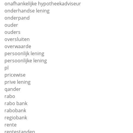
onafhankelijke hypotheekadviseur
onderhandse lening
onderpand
ouder
ouders
oversluiten
overwaarde
persoonlijk lening
persoonlijke lening
pl
pricewise
prive lening
qander
rabo
rabo bank
rabobank
regiobank
rente
rentestanden