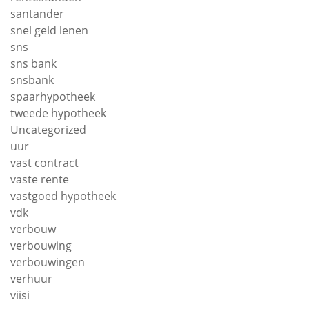
santander
snel geld lenen
sns
sns bank
snsbank
spaarhypotheek
tweede hypotheek
Uncategorized
uur
vast contract
vaste rente
vastgoed hypotheek
vdk
verbouw
verbouwing
verbouwingen
verhuur
viisi