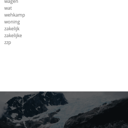
wagen
wat
wehkamp
woning
zakelijk
zakelijke
zzp