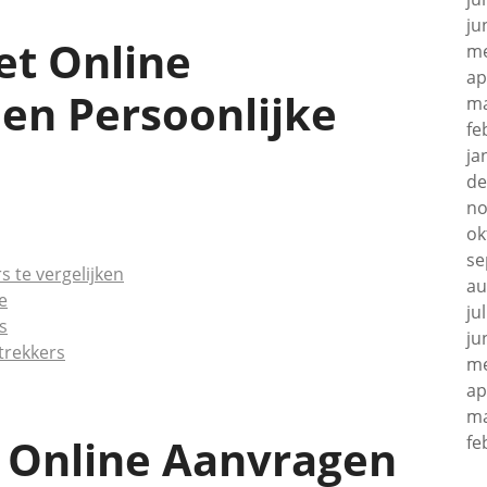
ju
et Online
me
ap
en Persoonlijke
ma
fe
ja
de
no
ok
se
 te vergelijken
au
e
ju
s
ju
trekkers
me
ap
ma
 Online Aanvragen
fe