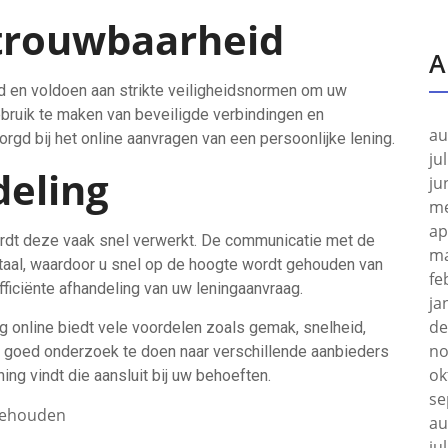
etrouwbaarheid
A
rd en voldoen aan strikte veiligheidsnormen om uw
bruik te maken van beveiligde verbindingen en
au
rgd bij het online aanvragen van een persoonlijke lening.
ju
deling
ju
me
ap
ordt deze vaak snel verwerkt. De communicatie met de
ma
itaal, waardoor u snel op de hoogte wordt gehouden van
fe
fficiënte afhandeling van uw leningaanvraag.
ja
de
ng online biedt vele voordelen zoals gemak, snelheid,
no
 om goed onderzoek te doen naar verschillende aanbieders
ok
ing vindt die aansluit bij uw behoeften.
se
behouden
au
ju