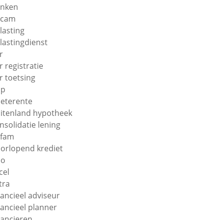
nken
ecam
lasting
lastingdienst
r
r registratie
r toetsing
np
eterente
itenland hypotheek
nsolidatie lening
efam
orlopend krediet
uo
cel
tra
nancieel adviseur
nancieel planner
nancieren