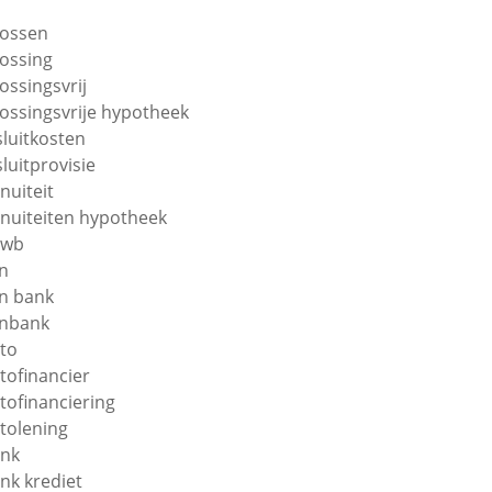
lossen
lossing
lossingsvrij
lossingsvrije hypotheek
sluitkosten
sluitprovisie
nuiteit
nuiteiten hypotheek
nwb
n
n bank
nbank
to
tofinancier
tofinanciering
tolening
nk
nk krediet