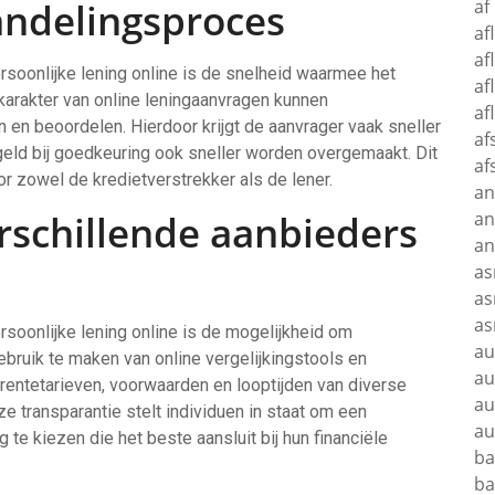
andelingsproces
af
af
af
rsoonlijke lening online is de snelheid waarmee het
af
 karakter van online leningaanvragen kunnen
af
 en beoordelen. Hierdoor krijgt de aanvrager vaak sneller
af
 geld bij goedkeuring ook sneller worden overgemaakt. Dit
af
or zowel de kredietverstrekker als de lener.
an
rschillende aanbieders
an
a
as
as
as
rsoonlijke lening online is de mogelijkheid om
au
ebruik te maken van online vergelijkingstools en
au
rentetarieven, voorwaarden en looptijden van diverse
au
e transparantie stelt individuen in staat om een
au
e kiezen die het beste aansluit bij hun financiële
ba
ba