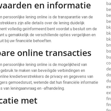
aarden en informatie
ba
b
be
n persoonlijke lening online is de transparantie van de
be
trekkers zijn alle details over de lening duidelijk
bk
ent volledig geïnformeerd bent voordat u besluit om de
bk
unt u gemakkelijk de verschillende opties vergelijken en
bk
t bij uw financiële behoeften.
b
are online transacties
bo
bu
co
n persoonlijke lening online is de mogelijkheid van
d
r gebruik te maken van beveiligde verbindingen en
do
nline kredietverstrekkers de privacy en gegevens van
d
agers gemoedsrust, wetende dat hun financiële informatie
ex
es van leningaanvraag en -afhandeling.
ex
catie met
fi
fi
s
fi