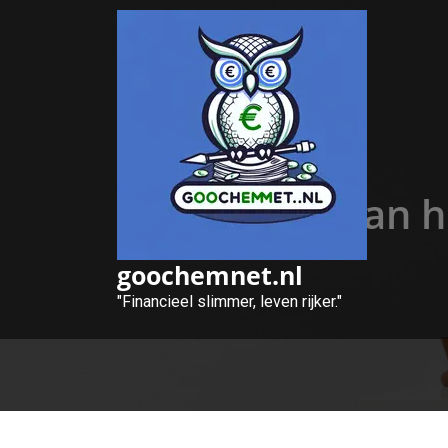
Naar
de
inhoud
gaan
Voordelen van he
goochemnet.nl
"Financieel slimmer, leven rijker."