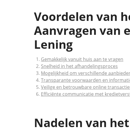
Voordelen van h
Aanvragen van e
Lening
Gemakkelijk vanuit huis aan te vragen
Snelheid in het afhandelingsproces
Mogelijkheid om verschillende aanbieders
Transparante voorwaarden en informati
Veilige en betrouwbare online transactie
Efficiënte communicatie met kredietvers
Nadelen van het