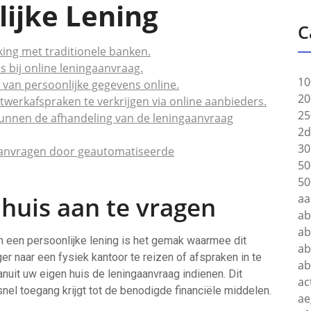
lijke Lening
C
king met traditionele banken.
s bij online leningaanvraag.
10
n van persoonlijke gegevens online.
20
twerkafspraken te verkrijgen via online aanbieders.
25
unnen de afhandeling van de leningaanvraag
2d
30
e aanvragen door geautomatiseerde
50
50
huis aan te vragen
aa
a
ab
n een persoonlijke lening is het gemak waarmee dit
ab
er naar een fysiek kantoor te reizen of afspraken in te
a
nuit uw eigen huis de leningaanvraag indienen. Dit
ac
 snel toegang krijgt tot de benodigde financiële middelen.
ae