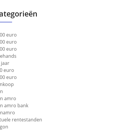
ategorieën
00 euro
00 euro
00 euro
ehands
 jaar
0 euro
00 euro
nkoop
bn
n amro
n amro bank
bnamro
tuele rentestanden
gon