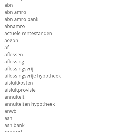
abn
abn amro
abn amro bank
abnamro
actuele rentestanden
aegon
af
aflossen
aflossing
aflossingsvrij
aflossingsvrije hypotheek
afsluitkosten
afsluitprovisie
annuiteit
annuiteiten hypotheek
anwb
asn
asn bank