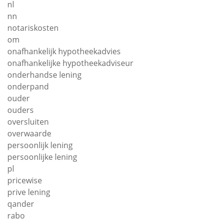
nl
nn
notariskosten
om
onafhankelijk hypotheekadvies
onafhankelijke hypotheekadviseur
onderhandse lening
onderpand
ouder
ouders
oversluiten
overwaarde
persoonlijk lening
persoonlijke lening
pl
pricewise
prive lening
qander
rabo