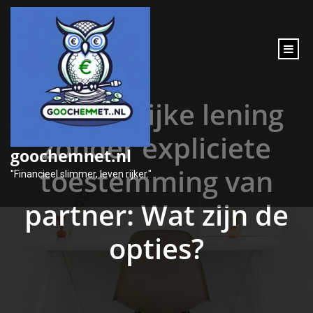
inhoud
gaan
Persoonlijke lening
zonder expliciete
goochemnet.nl
toestemming van
"Financieel slimmer, leven rijker."
partner: Wat zijn de
opties?