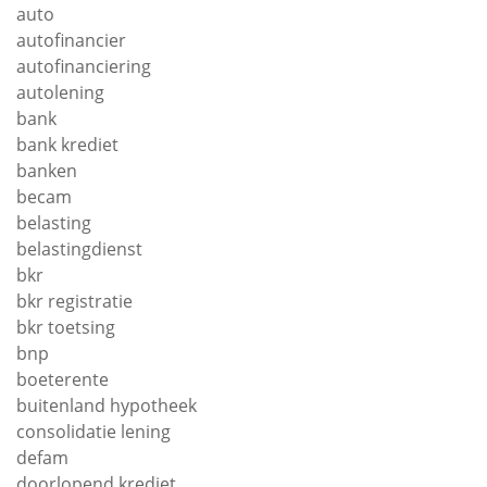
auto
autofinancier
autofinanciering
autolening
bank
bank krediet
banken
becam
belasting
belastingdienst
bkr
bkr registratie
bkr toetsing
bnp
boeterente
buitenland hypotheek
consolidatie lening
defam
doorlopend krediet