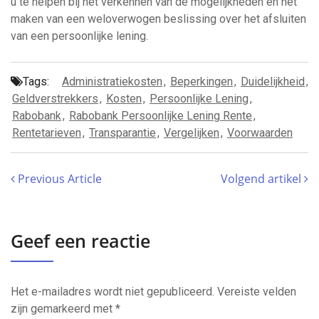
u te helpen bij het verkennen van de mogelijkheden en het
maken van een weloverwogen beslissing over het afsluiten
van een persoonlijke lening.
Tags:
Administratiekosten
,
Beperkingen
,
Duidelijkheid
,
Geldverstrekkers
,
Kosten
,
Persoonlijke Lening
,
Rabobank
,
Rabobank Persoonlijke Lening Rente
,
Rentetarieven
,
Transparantie
,
Vergelijken
,
Voorwaarden
Previous Article
Volgend artikel
Geef een reactie
Het e-mailadres wordt niet gepubliceerd.
Vereiste velden
zijn gemarkeerd met
*