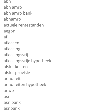
abn
abn amro
abn amro bank
abnamro
actuele rentestanden
aegon
af
aflossen
aflossing
aflossingsvrij
aflossingsvrije hypotheek
afsluitkosten
afsluitprovisie
annuiteit
annuiteiten hypotheek
anwb
asn
asn bank
asnbank