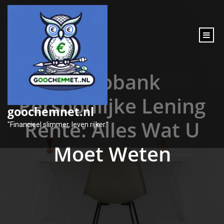
inhoud
gaan
Rabobank
Persoonlijke Lening
goochemnet.nl
Rente: Alles Wat U
"Financieel slimmer, leven rijker."
Moet Weten