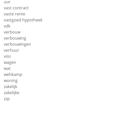
uur
vast contract
vaste rente
vastgoed hypotheek
vdk
verbouw
verbouwing
verbouwingen
verhuur
viisi
wagen
wat
wehkamp
woning
zakelijk
zakelijke
zzp