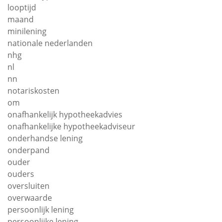
looptijd
maand
minilening
nationale nederlanden
nhg
nl
nn
notariskosten
om
onafhankelijk hypotheekadvies
onafhankelijke hypotheekadviseur
onderhandse lening
onderpand
ouder
ouders
oversluiten
overwaarde
persoonlijk lening
persoonlijke lening