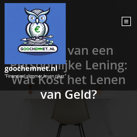
inhoud
gaan
Kosten van een
Persoonlijke Lening:
goochemnet.nl
Wat Kost het Lenen
"Financieel slimmer, leven rijker."
van Geld?