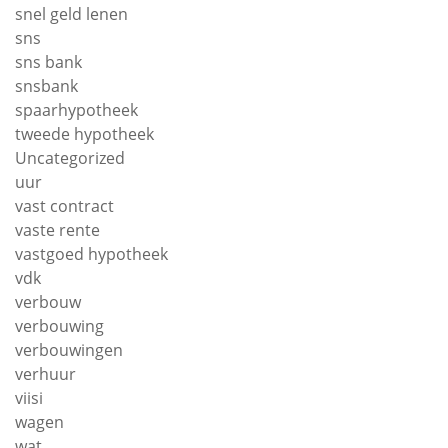
snel geld lenen
sns
sns bank
snsbank
spaarhypotheek
tweede hypotheek
Uncategorized
uur
vast contract
vaste rente
vastgoed hypotheek
vdk
verbouw
verbouwing
verbouwingen
verhuur
viisi
wagen
wat