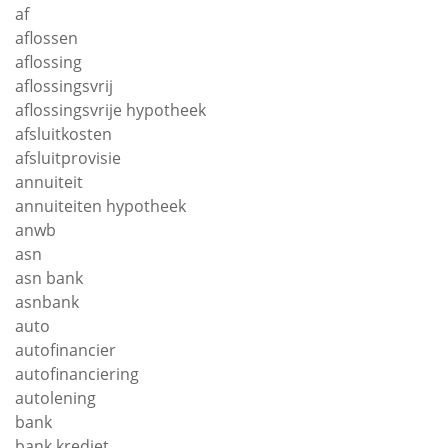
af
aflossen
aflossing
aflossingsvrij
aflossingsvrije hypotheek
afsluitkosten
afsluitprovisie
annuiteit
annuiteiten hypotheek
anwb
asn
asn bank
asnbank
auto
autofinancier
autofinanciering
autolening
bank
bank krediet