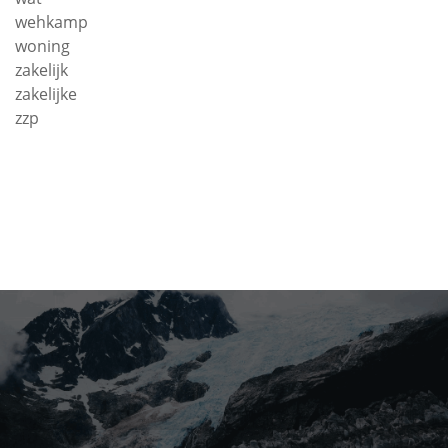
wehkamp
woning
zakelijk
zakelijke
zzp