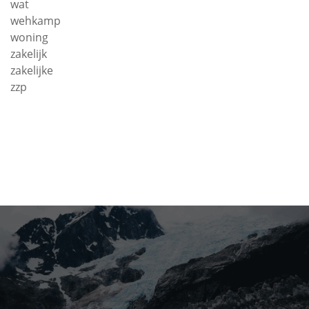
wat
wehkamp
woning
zakelijk
zakelijke
zzp