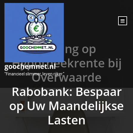
inhoud
gaan
Korting op
Hypotheekrente bij
goochemnet.nl
Overwaarde
"Financieel slimmer, leven rijker."
Rabobank: Bespaar
op Uw Maandelijkse
Lasten