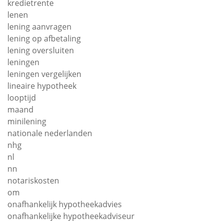
kredietrente
lenen
lening aanvragen
lening op afbetaling
lening oversluiten
leningen
leningen vergelijken
lineaire hypotheek
looptijd
maand
minilening
nationale nederlanden
nhg
nl
nn
notariskosten
om
onafhankelijk hypotheekadvies
onafhankelijke hypotheekadviseur