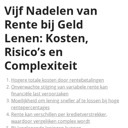
Vijf Nadelen van
Rente bij Geld
Lenen: Kosten,
Risico’s en
Complexiteit
Hogere totale kosten door rentebetalingen
Onverwachte stijging van variabele rente kan
financiële last veroorzaken
Moeilijkheid om lening sneller af te lossen bij hoge
rentepercentages
Rente kan verschillen per kredietverstrekker,
waardoor vergelijken complex wordt