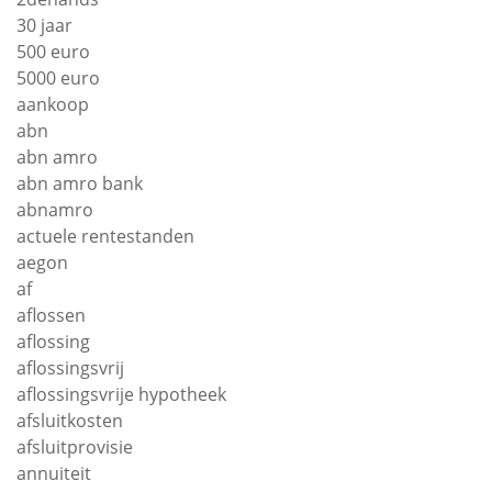
30 jaar
500 euro
5000 euro
aankoop
abn
abn amro
abn amro bank
abnamro
actuele rentestanden
aegon
af
aflossen
aflossing
aflossingsvrij
aflossingsvrije hypotheek
afsluitkosten
afsluitprovisie
annuiteit