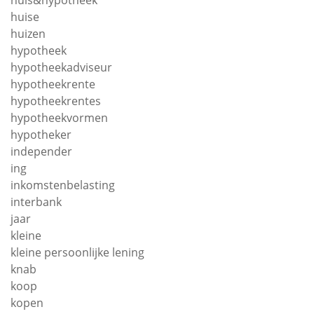
huis&hypotheek
huise
huizen
hypotheek
hypotheekadviseur
hypotheekrente
hypotheekrentes
hypotheekvormen
hypotheker
independer
ing
inkomstenbelasting
interbank
jaar
kleine
kleine persoonlijke lening
knab
koop
kopen