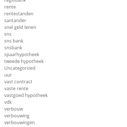
regiobank
rente
rentestanden
santander
snel geld lenen
sns
sns bank
snsbank
spaarhypotheek
tweede hypotheek
Uncategorized
uur
vast contract
vaste rente
vastgoed hypotheek
vdk
verbouw
verbouwing
verbouwingen