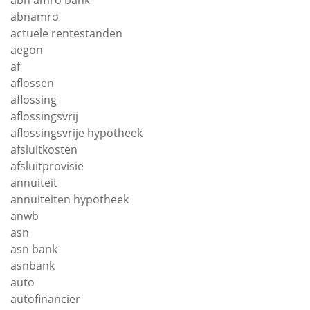
abn amro bank
abnamro
actuele rentestanden
aegon
af
aflossen
aflossing
aflossingsvrij
aflossingsvrije hypotheek
afsluitkosten
afsluitprovisie
annuiteit
annuiteiten hypotheek
anwb
asn
asn bank
asnbank
auto
autofinancier