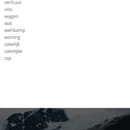
verhuur
viisi
wagen
wat
wehkamp
woning
zakelijk
zakelijke
zzp