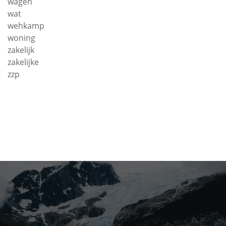
wagen
wat
wehkamp
woning
zakelijk
zakelijke
zzp