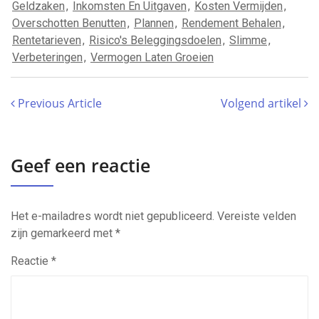
Geldzaken
,
Inkomsten En Uitgaven
,
Kosten Vermijden
,
Overschotten Benutten
,
Plannen
,
Rendement Behalen
,
Rentetarieven
,
Risico's Beleggingsdoelen
,
Slimme
,
Verbeteringen
,
Vermogen Laten Groeien
Previous Article
Volgend artikel
Geef een reactie
Het e-mailadres wordt niet gepubliceerd.
Vereiste velden
zijn gemarkeerd met
*
Reactie
*