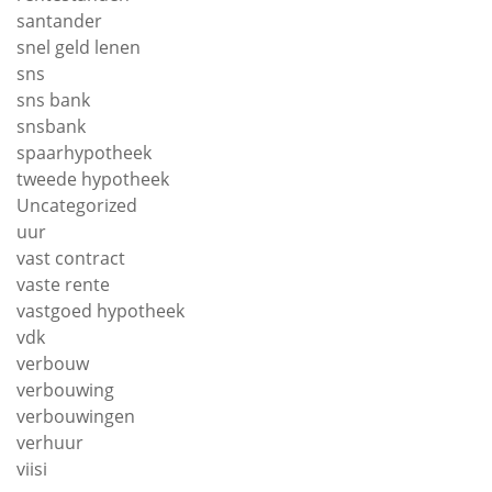
santander
snel geld lenen
sns
sns bank
snsbank
spaarhypotheek
tweede hypotheek
Uncategorized
uur
vast contract
vaste rente
vastgoed hypotheek
vdk
verbouw
verbouwing
verbouwingen
verhuur
viisi