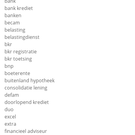
bank
bank krediet
banken
becam
belasting
belastingdienst
bkr
bkr registratie
bkr toetsing
bnp
boeterente
buitenland hypotheek
consolidatie lening
defam
doorlopend krediet
duo
excel
extra
financieel adviseur