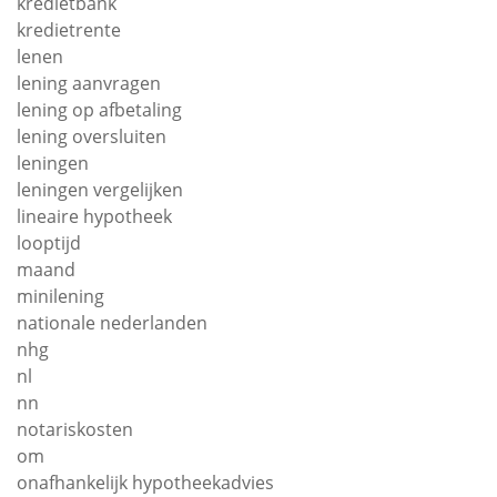
kredietbank
kredietrente
lenen
lening aanvragen
lening op afbetaling
lening oversluiten
leningen
leningen vergelijken
lineaire hypotheek
looptijd
maand
minilening
nationale nederlanden
nhg
nl
nn
notariskosten
om
onafhankelijk hypotheekadvies