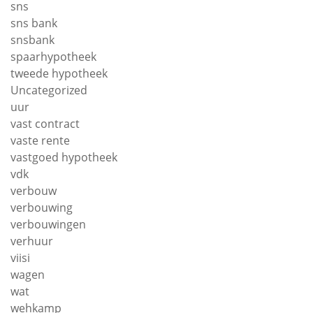
sns
sns bank
snsbank
spaarhypotheek
tweede hypotheek
Uncategorized
uur
vast contract
vaste rente
vastgoed hypotheek
vdk
verbouw
verbouwing
verbouwingen
verhuur
viisi
wagen
wat
wehkamp