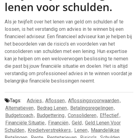
lenen voor schulden.
Als je twijfelt over het lenen van geld om schulden af te
lossen, is het verstandig om advies in te winnen bij een
financieel adviseur. Een financieel adviseur kan je helpen bij
het beoordelen van de risico’s en voordelen van het
consolideren van schulden met een lening. Hun expertise
kan je helpen om een weloverwogen beslissing te nemen
die past bij jouw financiële situatie en doelen. Het is altijd
verstandig om professioneel advies in te winnen voordat je
belangrijke financiële beslissingen neemt.
Tags:
Advies
,
Aflossen
,
Aflossingsvoorwaarden
,
Alternatieven
,
Bedrag Lenen
,
Betalingsregelingen
,
Budgetcoach
,
Budgettering
,
Consolideren
,
Effectief
,
Financiële Situatie
,
Financiën
,
Geld
,
Geld Lenen Voor
Schulden
,
Kredietverstrekkers
,
Lenen
,
Maandelijkse
Betalingen
,
Rente
,
Rentetarieven
,
Risico's
,
Schulden
,