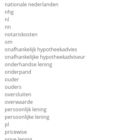
nationale nederlanden
nhg
nl
nn
notariskosten
om
onafhankelijk hypotheekadvies
onafhankelijke hypotheekadviseur
onderhandse lening
onderpand
ouder
ouders
oversluiten
overwaarde
persoonlijk lening
persoonlijke lening
pl
pricewise
prive lening