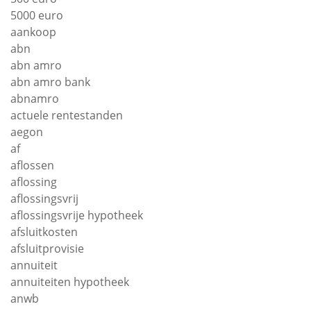
5000 euro
aankoop
abn
abn amro
abn amro bank
abnamro
actuele rentestanden
aegon
af
aflossen
aflossing
aflossingsvrij
aflossingsvrije hypotheek
afsluitkosten
afsluitprovisie
annuiteit
annuiteiten hypotheek
anwb