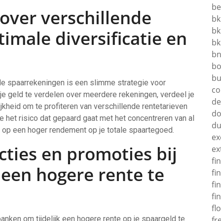
be
 over verschillende
bk
bk
imale diversificatie en
bk
b
bo
bu
de spaarrekeningen is een slimme strategie voor
co
r je geld te verdelen over meerdere rekeningen, verdeel je
d
ijkheid om te profiteren van verschillende rentetarieven
do
 het risico dat gepaard gaat met het concentreren van al
d
s op een hoger rendement op je totale spaartegoed.
ex
ties en promoties bij
ex
fi
 een hogere rente te
fi
fi
fi
fl
anken om tijdelijk een hogere rente op je spaargeld te
fr