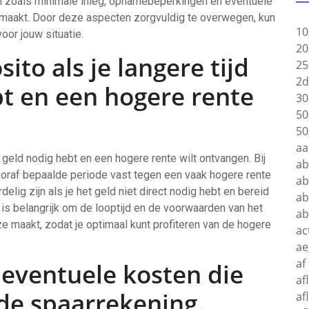
n zoals minimale inleg, opnamebeperkingen en eventuele
 maakt. Door deze aspecten zorgvuldig te overwegen, kun
10
oor jouw situatie.
20
to als je langere tijd
25
2d
bt en een hogere rente
30
50
50
aa
geld nodig hebt en een hogere rente wilt ontvangen. Bij
a
ooraf bepaalde periode vast tegen een vaak hogere rente
ab
delig zijn als je het geld niet direct nodig hebt en bereid
ab
t is belangrijk om de looptijd en de voorwaarden van het
a
e maakt, zodat je optimaal kunt profiteren van de hogere
ac
ae
af
eventuele kosten die
af
de spaarrekening.
af