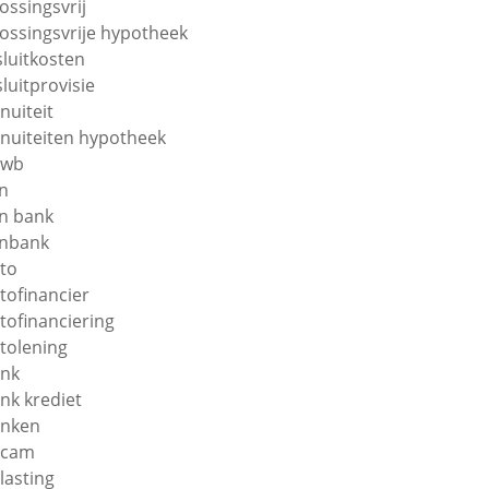
lossingsvrij
lossingsvrije hypotheek
sluitkosten
sluitprovisie
nuiteit
nuiteiten hypotheek
nwb
n
n bank
nbank
to
tofinancier
tofinanciering
tolening
nk
nk krediet
nken
ecam
lasting