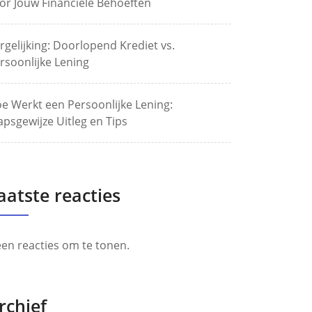
or Jouw Financiële Behoeften
rgelijking: Doorlopend Krediet vs.
rsoonlijke Lening
e Werkt een Persoonlijke Lening:
apsgewijze Uitleg en Tips
aatste reacties
en reacties om te tonen.
rchief