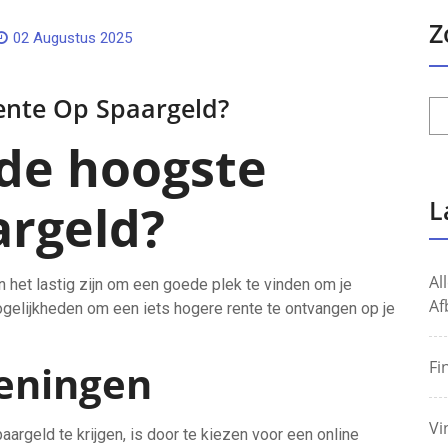
Z
02 Augustus 2025
ente Op Spaargeld?
 de hoogste
L
argeld?
Al
het lastig zijn om een goede plek te vinden om je
Af
mogelijkheden om een iets hogere rente te ontvangen op je
eningen
Fi
Vi
argeld te krijgen, is door te kiezen voor een online