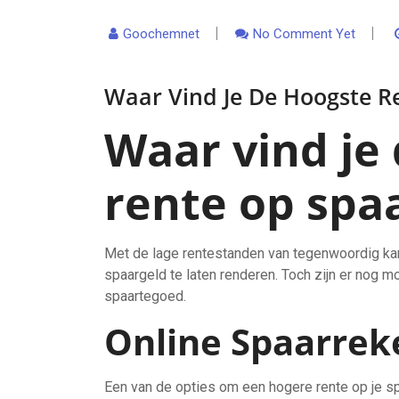
Goochemnet
No Comment Yet
Waar Vind Je De Hoogste R
Waar vind je
rente op spa
Met de lage rentestanden van tegenwoordig kan 
spaargeld te laten renderen. Toch zijn er nog 
spaartegoed.
Online Spaarrek
Een van de opties om een hogere rente op je spa