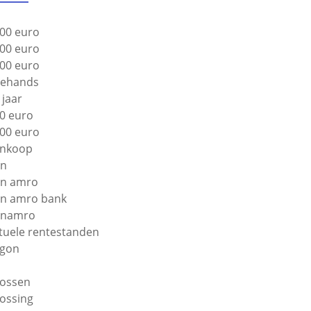
00 euro
00 euro
00 euro
ehands
 jaar
0 euro
00 euro
nkoop
bn
n amro
n amro bank
bnamro
tuele rentestanden
gon
lossen
lossing