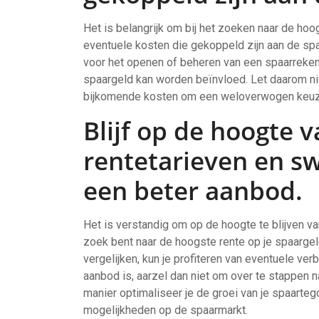
Het is belangrijk om bij het zoeken naar de ho
eventuele kosten die gekoppeld zijn aan de sp
voor het openen of beheren van een spaarrekeni
spaargeld kan worden beïnvloed. Let daarom ni
bijkomende kosten om een weloverwogen keuze 
Blijf op de hoogte 
rentetarieven en sw
een beter aanbod.
Het is verstandig om op de hoogte te blijven va
zoek bent naar de hoogste rente op je spaargeld
vergelijken, kun je profiteren van eventuele ver
aanbod is, aarzel dan niet om over te stappen 
manier optimaliseer je de groei van je spaarte
mogelijkheden op de spaarmarkt.