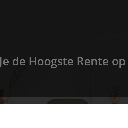
Je de Hoogste Rente op