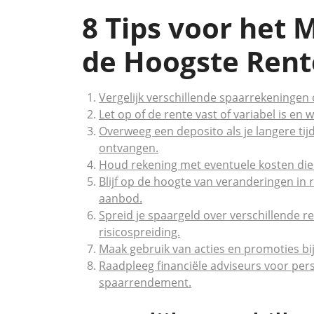
8 Tips voor het 
de Hoogste Rent
Vergelijk verschillende spaarrekeningen
Let op of de rente vast of variabel is e
Overweeg een deposito als je langere tij
ontvangen.
Houd rekening met eventuele kosten die 
Blijf op de hoogte van veranderingen in 
aanbod.
Spreid je spaargeld over verschillende r
risicospreiding.
Maak gebruik van acties en promoties bij
Raadpleeg financiële adviseurs voor pers
spaarrendement.