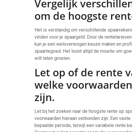
Vergelijk verschill
om de hoogste rent
Het is verstandig om verschillende spaarrekeni
vinden voor je spaargeld. Door de rentetarieve
kun je een weloverwogen keuze maken en profit
spaartegoed. Het loont altijd de moeite om goe
wilt laten groeien.
Let op of de rente v
welke voorwaarden
zijn.
Let bij het zoeken naar de hoogste rente op spa
voorwaarden hieraan verbonden zijn. Een vaste
bepaalde periode, terwijl een variabele rente k