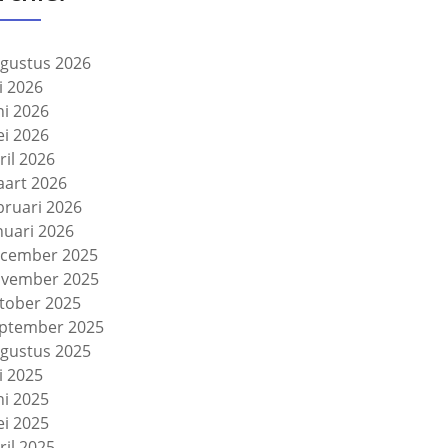
gustus 2026
li 2026
ni 2026
i 2026
ril 2026
art 2026
bruari 2026
nuari 2026
cember 2025
vember 2025
tober 2025
ptember 2025
gustus 2025
li 2025
ni 2025
i 2025
ril 2025