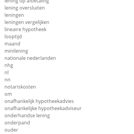
lening op afbetaling
lening oversluiten
leningen
leningen vergelijken
lineaire hypotheek
looptijd
maand
minilening
nationale nederlanden
nhg
nl
nn
notariskosten
om
onafhankelijk hypotheekadvies
onafhankelijke hypotheekadviseur
onderhandse lening
onderpand
ouder