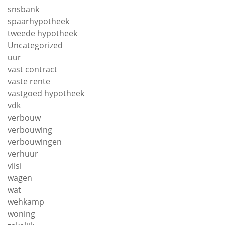
snsbank
spaarhypotheek
tweede hypotheek
Uncategorized
uur
vast contract
vaste rente
vastgoed hypotheek
vdk
verbouw
verbouwing
verbouwingen
verhuur
viisi
wagen
wat
wehkamp
woning