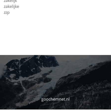
zakelijk
zakelijke
zzp
goochemnet.nl