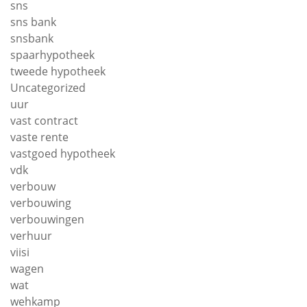
sns
sns bank
snsbank
spaarhypotheek
tweede hypotheek
Uncategorized
uur
vast contract
vaste rente
vastgoed hypotheek
vdk
verbouw
verbouwing
verbouwingen
verhuur
viisi
wagen
wat
wehkamp